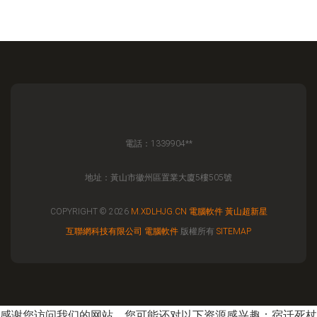
電話：1339904**
地址：黃山市徽州區置業大廈5樓505號
COPYRIGHT © 2026
M.XDLHJG.CN
電腦軟件
黃山超新星
互聯網科技有限公司
電腦軟件
版權所有
SITEMAP
感谢您访问我们的网站，您可能还对以下资源感兴趣：宿迁死杖