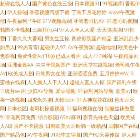
超碰在线人人
|
国产黄色在线三级
|
日本视频91
|
91视频库
|
香蕉伊
人
|
伊人操碰
|
香蕉视频污版下裁
|
丁香五月花婷婷
|
www午夜激
情
|
午夜福利艹牛B
|
91V视频高跟
|
亚洲老司机AV
|
91老司机视频
|
韩国不卡视频
|
三级片mp4
|
97人人草人人爱
|
天天操操操
|
91性
爱
|
丁香久久大香蕉
|
男女生互操
|
四虎影院国产精品
|
亚洲乱乱少
妇后入
|
99热青青
|
超碰伊人97
|
AV午夜资源
|
超碰地址
|
欧美色中
色影视
|
免费性爱Av
|
18岁已成人看片
|
成人777网站
|
午夜精品剧
场
|
亚洲金典AA
|
青青草视频国产
|
亚洲天堂在线视频
|
老司机午夜
AV
|
欧美成人影
|
日韩男女在线
|
亚洲涩涩免费
|
五月婷婷WW
|
91
蜜桃在线看
|
人人摸人人干人人
|
超碰人妻人人操
|
国产福利在线
|
三级片av片
|
少妇AV导航
|
爱豆视频
|
91福利网站导航
|
欧美ay
|
欧
美一级视频
|
四虎永久蜜
|
尤物com
|
91大神探花在线
|
色五月天
网
|
日本色区
|
老司机操逼视频
|
51福利视频在线
|
制服丝袜做爱
|
91豆花网页免费
|
综合影院
|
69av麻豆
|
影音先锋色天堂
|
欧美成
人AB
|
国产不卡视频
|
日韩欧美大B
|
欧韩一级精品
|
日韩国产在线
|
国产精品色
|
AV午夜网
|
91社中文字幕
|
国产HD天美传媒
|
伊人精