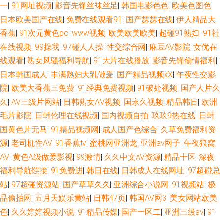
一
|
91网址视频
|
影音先锋丝袜丝足
|
韩国电影色色
|
欧美色图色
|
日本欧美国产在线
|
免费在线观看91
|
国产瑟瑟在线
|
伊人精品大
香蕉
|
91次元黄色pc
|
www视频
|
欧美欧美欧美
|
超碰91熟妇
|
91社
在线视频
|
99操我
|
97碰人人操
|
性交综合网
|
麻豆AV影院
|
女优在
线观看
|
熟女风骚福利导航
|
91大片在线播放
|
影音先锋偷情福利
|
日本韩国成人
|
丰满熟妇大乳做爰
|
国产精品视频xⅩ
|
午夜性交影
院
|
欧美大香蕉三免费
|
91经典免费视频
|
91破处视频
|
国产人片久
久
|
AV三级片网站
|
日韩熟女AⅤ视频
|
国永久视频
|
精品韩日
|
欧洲
毛片影院
|
日韩伦理在线视频
|
国内视频自拍
|
玖玖9热在线
|
日韩
国黄色片无马
|
91精品视频网
|
成人国产色综合
|
久草免费福利资
源
|
老司机性AV
|
91香蕉tv
|
蜜桃网亚洲龙
|
亚洲av网子
|
午夜狼窝
AV
|
黄色A级做爱影视
|
99激情
|
久久中文AV资源
|
精品十区
|
深夜
福利导航链接
|
91免费进
|
韩日在线
|
日韩成人在线网址
|
97超碰总
站
|
97超碰资源站
|
国产草草久久
|
亚洲综合小说网
|
91视频站
|
极
品偷拍网
|
五月天娱乐黄站
|
日韩47页
|
韩国AV网3
|
美女网站欧美
色
|
久久婷婷视频小说
|
91精品传媒
|
国产一区二
|
亚洲三级av
|
91