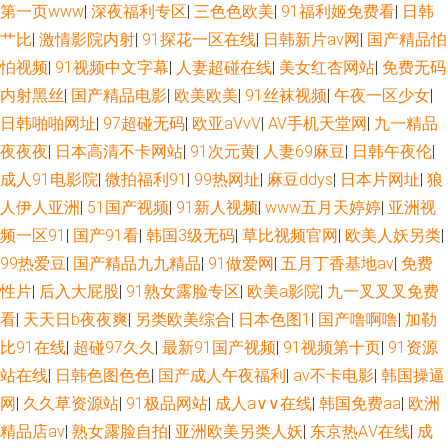
第一页www
|
深夜福利专区
|
三色色欧美
|
91福利姬免费看
|
日韩
机福利社91 午夜剧场福利姬 内射网站国产二区 色五月在线 五月天91视频 国
艹比
|
激情影院内射
|
91探花一区在线
|
日韩新片aⅴ网
|
国产精品怕
产TS在线播放 欧亚五区三级 91在线porn 国伦精伦品 尤物自拍成人 91网页
怕视频
|
91视频中文字幕
|
人妻超碰在线
|
美女红杏网站
|
免费无码
内射黑丝
|
国产精品电影
|
欧美欧美
|
91丝袜视频
|
午夜一区少女
|
在线看 超碰97人人调教 A片人妖 国产91 丝袜熟女一区在线 91视频国产网址
日韩啪啪网址
|
97超碰无码
|
欧亚aVvV
|
AV手机天堂网
|
九一精品
夜夜夜
|
日本高清不卡网站
|
91次元黄
|
人妻69麻豆
|
日韩午夜伦
|
国产欧美二 国产精品玖玖玖 人人摸人人摸 成人微拍福利导航 91视频人人 日
成人91电影院
|
微拍福利91
|
99热网址
|
麻豆ddys
|
日本片网址
|
狼
人伊人亚洲
|
51国产视频
|
91新人视频
|
www五月天婷婷
|
亚洲视
本淫乱人妻 欧美在线A√ 色色一本岛色 欧美中文字幕AV 国模日韩国产 亚洲
频一区91
|
国产91看
|
韩国3级无码
|
草比视频官网
|
欧美人妖另类
|
99热爱豆
|
国产精品九九精品
|
91做爱网
|
五月丁香基地av
|
免费
第四页 抖阴成人免费观看 午夜男人网 人妖操人妖 午夜av免费 av资源总站 日
性片
|
后入大屁股
|
91熟女露脸专区
|
欧美a影院
|
九一叉叉叉免费
本不卡一区 国产熟女一二三 www日夜夜无码 久久青青五月婷婷 欧美人妖视
看
|
天天日b夜夜爽
|
另类欧美综合
|
日本色图1
|
国产噜啊噜
|
加勒
比91在线
|
超碰97久久
|
最新91国产视频
|
91视频第十页
|
91资源
频 亚洲一线网站 91成人在线初夜 午夜av无码 蜜桃福利视频 探花福利在线
站在线
|
日韩色图色色
|
国产成人午夜福利
|
av不卡电影
|
韩国操逼
网
|
久久草资源站
|
91极品网站
|
成人a∨∨在线
|
韩国免费aa
|
欧洲
www99热 91视频18 91自慰 麻豆快播91 成人AV影音 久草婷婷 午夜激情福
精品店av
|
熟女露脸自拍
|
亚洲欧美另类人妖
|
东京热AⅤ在线
|
成