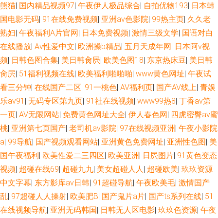
熊猫
|
国内精品视频97
|
午夜伊人极品综合
|
自拍优物193
|
日本韩
国电影无码
|
91在线免费视频
|
亚洲av色影院
|
99热主页
|
久久老
熟妇
|
午夜福利A片官网
|
日本免费视频
|
激情三级文学
|
国语对白
在线播放
|
Av性爱中文
|
欧洲操b精品
|
五月天成年网
|
日本阿v视
频
|
日韩色图合集
|
美日韩肏屄
|
欧美色图18
|
东京热床豆
|
美日韩
肏屄
|
51福利视频在线
|
欧美福利啪啪啪
|
www黄色网址
|
午夜试
看三分钟
|
在线国产二区
|
91一桃色
|
AV福利页
|
国产AV线上
|
青娱
乐av91
|
无码专区第九页
|
91社在线视频
|
www99热8
|
丁香av第
一页
|
AV无限网站
|
免费黄色网址大全
|
伊人春色网
|
四虎密臀av蜜
桃
|
亚洲第七页国产
|
老司机av影院
|
97在线视频亚洲
|
午夜小影院
a
|
99导航
|
国产视频观看网站
|
亚洲黄色免费网址
|
亚洲性色图
|
美
国午夜福利
|
欧美性爱二三四区
|
欧美亚洲
|
日屄图片
|
91黄色变态
视频
|
超碰在线69
|
超碰九九
|
美女超碰人人
|
超碰欧美
|
玖玖资源
中文字幕
|
东方影库av日韩
|
91超碰导航
|
午夜欧美毛
|
激情国产
乱
|
97超碰人人操射
|
欧美肥B
|
国产鬼片a片
|
国产ts系列在线
|
51
在线视频导航
|
亚洲无码韩国
|
日韩无人区电影
|
玖玖色资源
|
午夜