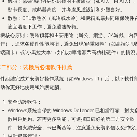
機箱
：需確保能容納你選擇的主板版型（如ATX、M-ATX）
顯卡長度、散熱器高度，并考慮風道設計和外觀喜好。
散熱
：CPU散熱器（風冷或水冷）和機箱風扇共同確保硬件
適宜溫度下工作，避免過熱降頻。
裝機核心原則
：明確預算和主要用途（辦公、網游、3A游戲、內
作），追求各硬件性能均衡，避免出現“頭重腳輕”（如高端CPU
低端顯卡）或“小馬拉大車”（如低功率電源帶高功耗硬件）的情況
第二部分：裝機后必備軟件推薦
件組裝完成并安裝好操作系統（如Windows 11）后，以下軟件
幫助你更好地使用和維護電腦。
安全防護軟件
：
Windows系統自帶的
Windows Defender
已相當可靠，對大
數用戶足夠。若需更多功能，可選擇口碑好的第三方安全軟
件，如火絨安全、卡巴斯基等，注意避免安裝多個以免沖突
驅動程序管理
：