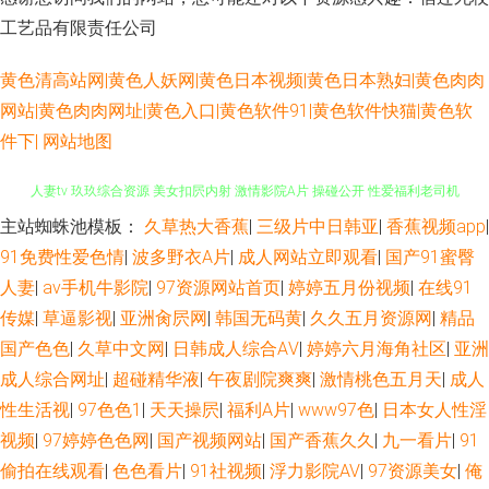
工艺品有限责任公司
黄色清高站网|黄色人妖网|黄色日本视频|黄色日本熟妇|黄色肉肉
网站|黄色肉肉网址|黄色入口|黄色软件91|黄色软件快猫|黄色软
件下|
网站地图
主站蜘蛛池模板：
久草热大香蕉
|
三级片中日韩亚
|
香蕉视频app
|
午夜成人伦理 伊人久久国产视频 国产自拍三级 黄色电影小视频 WWW鎿糀V
91免费性爱色情
|
波多野衣A片
|
成人网站立即观看
|
国产91蜜臀
人妻tv 玖玖综合资源 美女扣屄内射 激情影院A片 操碰公开 性爱福利老司机
人妻
|
av手机牛影院
|
97资源网站首页
|
婷婷五月份视频
|
在线91
传媒
|
草逼影视
|
亚洲肏屄网
|
韩国无码黄
|
久久五月资源网
|
精品
超碰在线导航 91深候 91黑丝免费 亚洲影院午夜影院 欧美一本道 日韩av激情
国产色色
|
久草中文网
|
日韩成人综合AⅤ
|
婷婷六月海角社区
|
亚洲
成人综合网址
|
超碰精华液
|
午夜剧院爽爽
|
激情桃色五月天
|
成人
短篇 东京热床豆 黑丝诱惑av 大香蕉五月天 欧美午夜激情影院 日韩αV 午夜
性生活视
|
97色色1
|
天天操屄
|
福利A片
|
www97色
|
日本女人性淫
视频
|
97婷婷色色网
|
国产视频网站
|
国产香蕉久久
|
九一看片
|
91
性色福利影院 91porn社区 九九大香蕉网 91大香蕉cn 俺去也色洛洛 草草婷婷
偷拍在线观看
|
色色看片
|
91社视频
|
浮力影院AV
|
97资源美女
|
俺