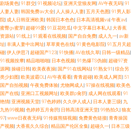
剧场黄色
|
91群交
|
91视频论坛
|
亚洲天堂狼友网
|
AV午夜无码
|
91
人妻人妻
|
韩国免费av大全
|
人人操人人妻
|
五月天色图
|
91男人影
院
|
成人日韩亚洲欧美
|
韩国日本色色
|
日本高清视频va
|
午夜av
|
蜜臀gv蜜芽
|
超碰99爱
|
91豆花吃瓜
|
中文字幕日本私人
|
大香蕉
资源站
|
91线上
|
91观看在线视频
|
国产自自免费
|
成人九一
|
av新
址
|
丰满人妻中出网址
|
草草黄色在线
|
91黄色电影院
|
91五月天超
碰
|
伊人伊思7
|
超碰国产123
|
91快播
|
AV在线久草
|
日韩一级精品
|
91视频按摩
|
精品啪啪啪
|
日本色视频
|
91热爆TS伪娘
|
超碰97资
源网
|
操碰日韩
|
欧美夜夜操
|
国产91在线网站
|
91熟女91
|
综合另
类少妇图
|
欧美波霸OL
|
AV午夜看看
|
青青超碰
|
欧美成人网页
|
51
国产自拍视频
|
午夜免费体验
|
尤物网成人
|
97操在线视频
|
欧美色
国产在线
|
亚洲口工视频网址
|
欧美群p肏屄
|
成人网在线观看
|
91
艳情
|
亚洲视频天堂
|
97色婷婷
|
久久伊人成人
|
日本人妻三级
|
九
九热99视频
|
色婷婷五月肏屄
|
日韩高清亚洲天堂
|
99热拍久
|
狼友
97
|
www日夜夜无码
|
91传媒熊猫视频
|
免费黄色链接
|
青青操国
产视频
|
大香蕉久久综合
|
精品国产伦区全集
|
超碰久一
|
日本三级