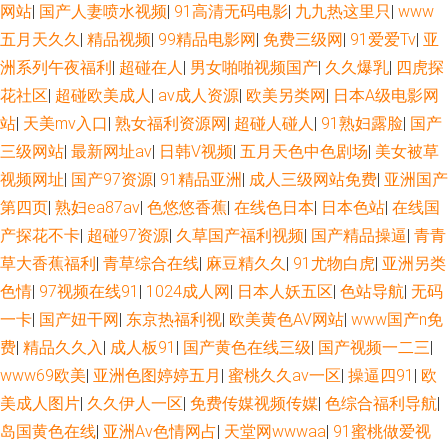
网站
|
国产人妻喷水视频
|
91高清无码电影
|
九九热这里只
|
www
五月天久久
|
精品视频
|
99精品电影网
|
免费三级网
|
91爱爱Tv
|
亚
洲系列午夜福利
|
超碰在人
|
男女啪啪视频国产
|
久久爆乳
|
四虎探
花社区
|
超碰欧美成人
|
av成人资源
|
欧美另类网
|
日本A级电影网
站
|
天美mv入口
|
熟女福利资源网
|
超碰人碰人
|
91熟妇露脸
|
国产
三级网站
|
最新网址av
|
日韩V视频
|
五月天色中色剧场
|
美女被草
视频网址
|
国产97资源
|
91精品亚洲
|
成人三级网站免费
|
亚洲国产
第四页
|
熟妇ea87av
|
色悠悠香蕉
|
在线色日本
|
日本色站
|
在线国
产探花不卡
|
超碰97资源
|
久草国产福利视频
|
国产精品操逼
|
青青
草大香蕉福利
|
青草综合在线
|
麻豆精久久
|
91尤物白虎
|
亚洲另类
色情
|
97视频在线91
|
1024成人网
|
日本人妖五区
|
色站导航
|
无码
一卡
|
国产妞干网
|
东京热福利视
|
欧美黄色AV网站
|
www国产n免
费
|
精品久久入
|
成人板91
|
国产黄色在线三级
|
国产视频一二三
|
www69欧美
|
亚洲色图婷婷五月
|
蜜桃久久av一区
|
操逼四91
|
欧
美成人图片
|
久久伊人一区
|
免费传媒视频传媒
|
色综合福利导航
|
岛国黄色在线
|
亚洲Av色情网占
|
天堂网wwwaa
|
91蜜桃做爱视