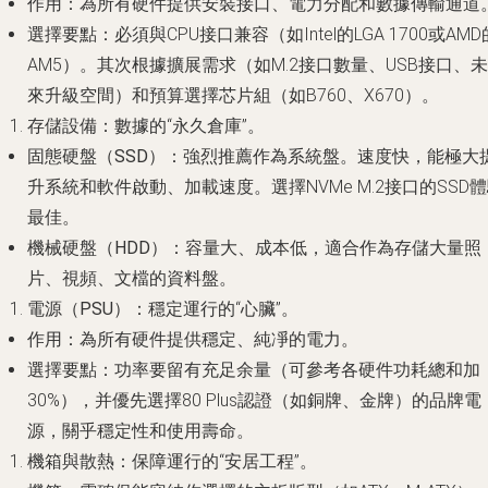
作用
：為所有硬件提供安裝接口、電力分配和數據傳輸通道
選擇要點
：必須與CPU接口兼容（如Intel的LGA 1700或AMD
AM5）。其次根據擴展需求（如M.2接口數量、USB接口、未
來升級空間）和預算選擇芯片組（如B760、X670）。
存儲設備
：數據的“永久倉庫”。
固態硬盤（SSD）
：
強烈推薦作為系統盤
。速度快，能極大
升系統和軟件啟動、加載速度。選擇NVMe M.2接口的SSD
最佳。
機械硬盤（HDD）
：容量大、成本低，適合作為存儲大量照
片、視頻、文檔的資料盤。
電源（PSU）
：穩定運行的“心臟”。
作用
：為所有硬件提供穩定、純凈的電力。
選擇要點
：功率要留有充足余量（可參考各硬件功耗總和加
30%），并優先選擇80 Plus認證（如銅牌、金牌）的品牌電
源，關乎穩定性和使用壽命。
機箱與散熱
：保障運行的“安居工程”。