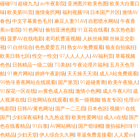
碰碰91
|
超碰九九
|
av午夜影院
|
亚洲图片欧美色图
|
欧美大白重口
味
|
欧美第86页
|
激情肏屄网
|
福利视频99
|
日本国产片区
|
激情AV
春色
|
中文字幕黄色毛片
|
麻豆人妻91AV
|
自慰喷水网站
|
午夜香
蕉av影院
|
91色网址
|
偷拍亚洲色图
|
91豆花在线看
|
东京热色影
视
|
菠萝AV在线电影
|
老司机曹逼视频
|
人妖丝袜脚
|
丝袜足交影
视
|
91白丝综合
|
色色爱爱五月
|
熟女AV免费观看
|
狼友自拍疯狂
|
欧美日韩七区
|
性交一性交
|
97人人人人人
|
AV福利页
|
草莓视频
色色
|
日韩精品一级二级
|
TS美妖
|
午夜论理片福利
|
五月天色导
航
|
91爽片网站
|
婷婷午夜剧场
|
天天操天天添
|
成人A站免费观看
|
99热9
|
香蕉网站在线观看
|
国产第页
|
91超碰青青
|
欧美午夜狼人
|
91探花一区在线
|
av黄色成人在线
|
激情小色网
|
成人午夜A片
|
成
人视屏在线
|
日批网站在线观看
|
欧美一级视频
|
狼友专区
|
伦理aV
电影院
|
日韩AV黄色网址
|
国产一二三四
|
日本色区
|
视频91在线
国产
|
少妇深夜福利
|
九九热这里
|
欧美性爱网址
|
成人α在线
|
国产
色在线看精品
|
91白浆
|
AV网站网址
|
国产馆绿帽
|
微拍福利88
|
91
色精品
|
少妇天堂
|
伊人综合久久网
|
草逼免费直接看
|
人人爱av
|