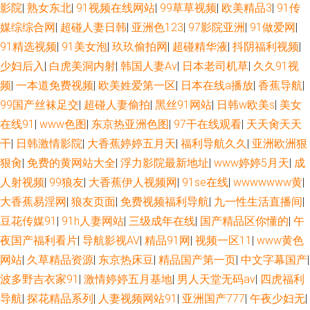
影院
|
熟女东北
|
91视频在线网站
|
99草草视频
|
欧美精品3
|
91传
伦精品 亚洲人人鲁 国产浮力麻豆影院 欧洲诱惑影院 东京热AV资源网 国产在
媒综综合网
|
超碰人妻日韩
|
亚洲色123
|
97影院亚洲
|
91做爱网
|
91精选视频
|
91美女泡
|
玖玖偷拍网
|
超碰精华液
|
抖阴福利视频
|
线999 五月丁香成人版 激情日韩无码 老湿网站 日韩欧美自拍 91蜜桃在线看
少妇后入
|
白虎美洞内射
|
韩国人妻Av
|
日本老司机草
|
久久91视
国产不卡啪啪啪 99福利精品 国产探花AV在线 午夜剧场看A片 51AV视频 AV
频
|
一本道免费视频
|
欧美姓爱第一区
|
日本在线a播放
|
香蕉导航
|
99国产丝袜足交
|
超碰人妻偷拍
|
黑丝91网站
|
日韩w欧美s
|
美女
菠萝 91永久免费视频 超碰快爱 99热99热 欧美性爱另类3 免费看片5h 91n在
在线91
|
www色图
|
东京热亚洲色图
|
97干在线观看
|
天天肏天天
干
|
日韩激情影院
|
大香蕉婷婷五月天
|
福利导航久久
|
亚洲欧洲狠
线网站 日韩新片aⅴ网 91视频免费网站 成人视频免费网站 欧美色图1 国产精
狠肏
|
免费的黄网站大全
|
浮力影院最新地址
|
www婷婷5月天
|
成
人射视频
|
99狼友
|
大香蕉伊人视频网
|
91se在线
|
wwwwwww黄
|
品女人乱轮 亚洲一区少妇人妻 美女草逼色天堂 成人网免费在线 丁香性淫 午
大香蕉易淫网
|
狼友页面
|
免费视频福利导航
|
九一性生活直播间
|
夜性交影院 69AV影院 伊人色图 91色se 狼友视频久久 亚洲限制级AV 午夜av
豆花传媒91
|
91h人妻网站
|
三级成年在线
|
国产精品区你懂的
|
午
夜国产福利看片
|
导航影视AV
|
精品91网
|
视频一区11
|
www黄色
理论 97超碰总站 超碰成人人妻 黄色短视频 欧美另类性爱 91经典三级 海角
网站
|
久草精品资源
|
东京热床豆
|
精品国产第一页
|
中文字幕国产
|
波多野吉衣家91
|
激情婷婷五月基地
|
男人天堂无码av
|
四虎福利
社区porn 男人午夜网站 97CAO 都市激情另类欧美 五月天日日干 91伊人超
导航
|
探花精品系列
|
人妻视频网站91
|
亚洲国产777
|
午夜少妇无
|