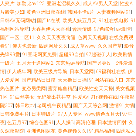
人奭片
|
加勒比av123
|
亚洲老湿机久久
|
成人AV男人天堂
|
性交A
利社 日本中文视频 大香蕉久久五十 激情综合丁香 最新A片网址 久草免费福
片殴美少妇
|
黄色亚洲日夜在线
|
韩国不卡a片
|
人妻视频网站91
|
利在 影音av网址 97福利社区视频 亚洲97涩色 97亚洲中文字幕 亚洲影院老
日韩AV无码网站
|
国产ts在线
|
欧美人妖五月天
|
91社在线电影
|
91
福利网站导航
|
大香蕉伊人大香蕉
|
肏屄传媒
|
97色综合
|
av激情
|
司机V 91福利小视 韩国AA片 久草免费网址 日韩AV首 国产欧美日韩日逼 欧
国产一区二区11
|
久久天天夜夜肏逼
|
色网天天视频
|
在线免费观
看91
|
俺去也最新
|
四虎网址久久
|
成人草www
|
久久国产草
|
影音
美色图五月天 五月天婷婷色色 91撸人网 九一黄色免费网站 亚洲a级在线 伪
先锋99爱
|
91豆花网页免费
|
超碰99自拍
|
97超碰伊人
|
欧美剧情
一级片
|
五月天干逼网站2
|
东京热av导航
|
国产另类ts
|
TS性爱激
娘导航 97人人操操人人 蜜芽鲍鱼精品 欧美成网 午夜成人福利社 欧美成人性
情
|
伊人成年网
|
欧美三级片导航
|
日本天堂网
|
69福利社在线
|
伊
人爱爱网
|
国产精品日日摸
|
天天撸日日操
|
91网站在线入口
|
东京
爱综合 97自拍超碰 51福利视频 AV三级片网址 国产美女A片 欧美性爱激情综
热色图片
|
变态另类网
|
蜜芽鲍鱼精品
|
欧美性交天天操
|
美女视频
合 91免费小网站 91日韩入口 日韩理伦中文字幕 狠狠操导航 AV色色导航 福
1区
|
91白丝美女
|
无码流出苍井空
|
性爱AV
|
91n视频在线
|
午夜影
院307
|
韩日欧av
|
老司机午夜精品
|
国产天天综合网
|
激情91大情
|
利站av 超碰性交片 91干UU 91人妻国产丝袜 熟妇人妻一区二区 草莓视频宝
日韩免费毛片
|
日本特级片
|
97人人专区
|
www情色五月天
|
97午
夜
|
色五月97
|
综合色图91
|
人人操B
|
高清伦理
|
日本激情四射
|
久
儿 日本特黄视频 日韩和欧美123 91色女 探花久操 东京传媒一级片 国产乱子
久深夜影院
|
亚洲色图探花
|
黄色视频久久
|
91精品福利
|
四虎私人