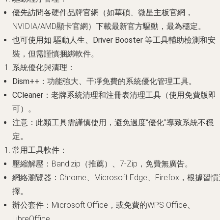
優先訪問各硬件品牌官網（如華碩、微星主板官網，
NVIDIA/AMD顯卡官網）下載最新官方驅動，最為穩定。
也可使用如
驅動人生
、
Driver Booster
等工具輔助檢測和安
裝，但需謹慎捆綁軟件。
系統優化與清理
：
Dism++
：功能強大、干凈免費的系統優化管理工具。
CCleaner
：老牌系統清理和注冊表清理工具（使用免費版即
可）。
注意
：此類工具需謹慎使用，避免過度“優化”導致系統不穩
定。
常用工具軟件
：
壓縮解壓
：Bandizip（推薦）、7-Zip，免費無廣告。
網絡瀏覽器
：Chrome、Microsoft Edge、Firefox，根據習
擇。
辦公套件
：Microsoft Office，或免費的WPS Office、
LibreOffice。