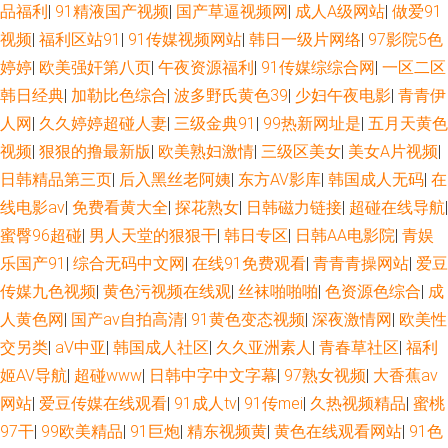
品福利
|
91精液国产视频
|
国产草逼视频网
|
成人A级网站
|
做爱91
视频
|
福利区站91
|
91传媒视频网站
|
韩日一级片网络
|
97影院5色
婷婷
|
欧美强奸第八页
|
午夜资源福利
|
91传媒综综合网
|
一区二区
韩日经典
|
加勒比色综合
|
波多野氏黄色39
|
少妇午夜电影
|
青青伊
人网
|
久久婷婷超碰人妻
|
三级金典91
|
99热新网址是
|
五月天黄色
视频
|
狠狠的撸最新版
|
欧美熟妇激情
|
三级区美女
|
美女A片视频
|
日韩精品第三页
|
后入黑丝老阿姨
|
东方AV影库
|
韩国成人无码
|
在
线电影av
|
免费看黄大全
|
探花熟女
|
日韩磁力链接
|
超碰在线导航
|
蜜臀96超碰
|
男人天堂的狠狠干
|
韩日专区
|
日韩AA电影院
|
青娱
乐国产91
|
综合无码中文网
|
在线91免费观看
|
青青青操网站
|
爱豆
传媒九色视频
|
黄色污视频在线观
|
丝袜啪啪啪
|
色资源色综合
|
成
人黄色网
|
国产av自拍高清
|
91黄色变态视频
|
深夜激情网
|
欧美性
交另类
|
aV中亚
|
韩国成人社区
|
久久亚洲素人
|
青春草社区
|
福利
姬AV导航
|
超碰www
|
日韩中字中文字幕
|
97熟女视频
|
大香蕉av
网站
|
爱豆传媒在线观看
|
91成人tv
|
91传mei
|
久热视频精品
|
蜜桃
97干
|
99欧美精品
|
91巨炮
|
精东视频黄
|
黄色在线观看网站
|
91色