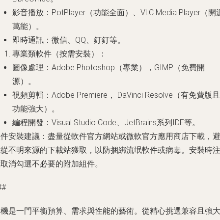
影音播放
：PotPlayer（功能全面）、VLC Media Player（開
萬能）。
即時通訊
：微信、QQ、釘釘等。
專業類軟件（按需安裝）
：
圖像處理
：Adobe Photoshop（專業），GIMP（免費開
源）。
視頻剪輯
：Adobe Premiere， DaVinci Resolve（有免費版且
功能強大）。
編程開發
：Visual Studio Code、JetBrains系列IDE等。
軟件安裝建議
：盡量從軟件官方網站或微軟官方應用商店下載，
免從不明來源的下載站獲取，以防捆綁流氓軟件或病毒。安裝時
意取消勾選不必要的附加組件。
##
裝機是一門平衡預算、需求與性能的藝術。從精心挑選兼容且強