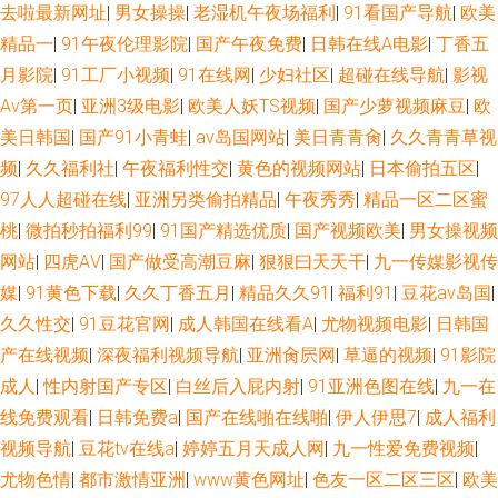
去啦最新网址
|
男女操操
|
老湿机午夜场福利
|
91看国产导航
|
欧美
香蕉 97干在线 东京热蜜桃麻豆 AV女人天堂影院 91链接免费下载 丁香久久
精品一
|
91午夜伦理影院
|
国产午夜免费
|
日韩在线A电影
|
丁香五
导航 国产精品国产精品 少妇欧美黄a片 丝袜美足 欧美性疯狂 欧美色图色 99
月影院
|
91工厂小视频
|
91在线网
|
少妇社区
|
超碰在线导航
|
影视
Av第一页
|
亚洲3级电影
|
欧美人妖TS视频
|
国产少萝视频麻豆
|
欧
视频福利 美女禁网站免费 日本韩国操逼 色宗合社区 黑丝瘙逼 亚州另类10页
美日韩国
|
国产91小青蛙
|
av岛国网站
|
美日青青肏
|
久久青青草视
频
|
久久福利社
|
午夜福利性交
|
黄色的视频网站
|
日本偷拍五区
|
超碰最新人人爱 国产久久综合 操人妻av 91精品丝袜久久 成人毛片基地 97超
97人人超碰在线
|
亚洲另类偷拍精品
|
午夜秀秀
|
精品一区二区蜜
桃
|
微拍秒拍福利99
|
91国产精选优质
|
国产视频欧美
|
男女操视频
碰超碰 91人兽 久久伊人色 豆花导航福利 在线观豆花aV 三级日韩中文字幕
网站
|
四虎AⅤ
|
国产做受高潮豆麻
|
狠狠曰天天干
|
九一传媒影视传
欧美色图日韩 黄色欧美网站 超碰99在 青青草狼友集中营 国产又爽又黄A片
媒
|
91黄色下载
|
久久丁香五月
|
精品久久91
|
福利91
|
豆花av岛国
|
久久性交
|
91豆花官网
|
成人韩国在线看A
|
尤物视频电影
|
日韩国
日韩图色 欧美a在线视频 深夜福利导航链接 蜜桃午夜剧场 草草福利电影 日
产在线视频
|
深夜福利视频导航
|
亚洲肏屄网
|
草逼的视频
|
91影院
成人
|
性内射国产专区
|
白丝后入屁内射
|
91亚洲色图在线
|
九一在
本色狼人 欧美专区一区 日韩第1页 亚洲第七页国产 蜜桃传媒91 91狼人社 aa
线免费观看
|
日韩免费a
|
国产在线啪在线啪
|
伊人伊思7
|
成人福利
视频导航
|
豆花tv在线a
|
婷婷五月天成人网
|
九一性爱免费视频
|
操逼网 先锋成人资源 69AV视频 国自拍一区懂色 精东视频传媒 ass国产 老司
尤物色情
|
都市激情亚洲
|
www黄色网址
|
色友一区二区三区
|
欧美