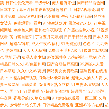
频
|
日韩性爱免费看
|
三级专区
|
俺去也俺来也
|
国产精品撸色网
|
日本中文字幕MV
|
日本香蕉视频
|
超碰在91
|
日韩A视频论坛
|
91
看片免费
|
日韩A∨福利院
|
色图撸撸
|
午夜无码福利影院
|
黑丝美
女被入
|
免费观看91看片
|
91性生活短片
|
黑丝变态人妖
|
91牛视
频网址
|
婷婷色人网
|
福利社午夜影院
|
户外露出自慰小说
|
91视频
观看
|
萌白酱自慰91
|
丁香五月花婷婷
|
日日干精品免费
|
日本人妖
网站
|
超碰AV导航
|
成人午夜AV福利
|
91免费蜜桃
|
色色91
|
九九热
色
|
少妇网站
|
人人天天骑擦
|
免费欧美毛片A级
|
91传媒网站视频
|
AV网址无码
|
极品人妻少妇
|
av资源共享
|
AV福利第一网站
|
久久
精品日韩久久
|
AV色福利网
|
国产会所技师高跟
|
99超碰人人爱
|
日本草逼
|
久久中文AV资源
|
网站男女免费欧美
|
福利视频在线播
放
|
久久精品国产视频
|
海角社区最新网址
|
超碰人人插人人爱
|
人
妻三级网址
|
日韩黄通
|
激情四射熟女丝袜
|
91夫妻论坛视频
|
人人
艹人
|
国产91
|
91爱啪啪
|
97超碰情侣自拍
|
超碰国产123
|
老湿机
午夜网
|
香蕉导航
|
久草众合网
|
91呦呦在线观看
|
一区三区
|
久热
伊人
|
激情都市站长工具
|
日韩精品免费观看
|
亚洲AV东方在线
|
超