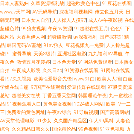
日本人妻熟妇
|
久草资源福利战
|
超碰欧美色中色
|
91豆花在线看
|
碰 影音先锋色精东 91白丝在线观看 内射美女九色91 人人操骚 91传媒入口
wwwav天堂网
|
AV无码导航
|
深夜福利视频网
|
俺去也五月天
|
日
韩无码观
|
日本女人自淫
|
人人操人人摸97
|
成人Av午夜影视
|
在线
激情五月天色色 日韩三级片免费看 深夜影院深 美女人人肏 国产三级素人 色
超碰色片
|
99狼友视频
|
午夜av资源
|
91超碰在线五月
|
色色91下
婷婷a 精品国产区123 91性爱直播 狼友久久 日韩精品五区 91字幕中文视频
载网站
|
大香蕉伊人网
|
超碰碰激情
|
av深夜福利
|
国产探花91精
品
|
韩国无码AV基地
|
91av狼友
|
豆花视频九一免费
|
人人操热超
欧美色网导航 伊人大香蕉网 欧美性图ppp 日韩无码狼友 日韩精品在线久久
碰
|
91蜜臀导航
|
天美3级片
|
亚洲社区电影
|
九九福利AV导航
|
午
夜久色
|
激情五月花婷婷
|
日本色天堂
|
91网站免費观看
|
日本熟女
美女91视频网站 九九久久大香蕉 www日本www www91视频 国产A色 97人
自拍
|
午夜成人影院
|
久久日ab
|
91资源在线观看
|
91网站在线观
看
|
97久久视频
|
欧美性爱影音先锋
|
www91白
|
欧美人人插
|
白丝
人操人人爽 婷婷色色资源网 欧美视频在线观看 自慰91 色婷婷福利网 AV天堂
学姐在线自慰
|
97国产在线观看
|
爱豆传媒在线观看
|
97殴美资源
总站
|
超碰美女在线
|
丁香五香天堂网
|
韩国理论午夜
|
九一蜜桃出
福利 操操青青草导航 综合小影院 www抠逼 日韩综合色 男人影院女人影院
品
|
91视频观看入口
|
黄色美女视频
|
1024成人网站
|
欧美TV一二
五月婷婷色色 国偷传媒 日韩足交视频91 超碰97免费在线 国产传媒日韩一区
三
|
免费看的黄色网址
|
午夜av综合
|
91导航视频
|
国产高清网站
|
AV天堂伦理电影
|
91少女
|
久久国产精品区
|
伊人99黑料
|
人妻色
视频偷拍一区18 偷拍拍自超碰 白丝喷水后入 97自拍在线 激情视频免费看 超
综合
|
久久精品日韩久久
|
国伦精伦品
|
99色视频
|
91亚色视频
|
九