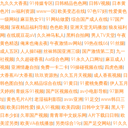
九久久大香蕉
|
91传媒专区
|
日韩精品色色网
|
日韩V视频
|
日本黄
碰国产在线 日本色情免费影院 人妖伪娘专区 51国产成人自拍 操碰日韩 激情
色片
|
av福利资源
|
www一区
|
欧美变态在线
|
97色97好
|
性爱黄色
一级网站
|
麻豆熟女91
|
91网站做爱
|
综合国产成人在线
|
97国产
日韩无码 成人性生网站 99热22 aa在线 亚洲女人含羞草 日韩干逼网 韩日av
视频
|
深夜精品福利导航
|
色色欧美
|
亚洲天堂无码播放
|
狼友福利
网址 TS调教直男 成人含羞草 微拍亚洲色 大香蕉资源网 日韩欧美www 微拍
网
|
在线观豆花aV
|
久久神马私人
|
黑料自拍网
|
男人TV天堂
|
午夜
黄色精选
|
俺来也俺去夜
|
午夜激情av网站
|
99热在线66
|
91丝腿
|
福利11 午夜成人福利社 97cao操 超碰视97 久草超碰97在线 免费肏屄视频网
成人五区
|
人人操B碰
|
丝袜韩国亚洲三级
|
国产激情第二页
|
九一
社视频
|
久久超碰香蕉
|
Aa综合色网
|
91永久入口网址
|
麻豆成人I
站 久久草资源网 91熟女91 日本黄色网页 国产一区二区11 欧美H片在线观看
视频
|
亚洲情趣自拍
|
免费一卡二卡
|
99操碰视频在线
|
四虎色播
|
大香蕉AV大香蕉
|
玖玖资源热
|
久久五月天视频
|
成人香蕉视频
|
日
超碰人人爱 天堂资源av
韩色图自拍
|
久久精品综合在线
|
91黄日
|
91蜜桃免费看
|
伊人五月
天婷婷
|
青娱乐91视频
|
国产区视频在线
|
av小电影导航
|
97新网
址
|
黄色毛片A片
|
老湿福利影院
|
avav亚洲
|
91足交
|
www韩日三
级
|
欧美曰韩性爱
|
操人91视频
|
欧美四级
|
日韩中文字幕
|
黑人干
日本少妇
|
久草国产视频
|
青青草中文娱乐网
|
A片下载曰日韩
|
欧
美涩另类
|
欧美ⅤA在线播放
|
另类综合19p
|
国产足交网站
|
91久久