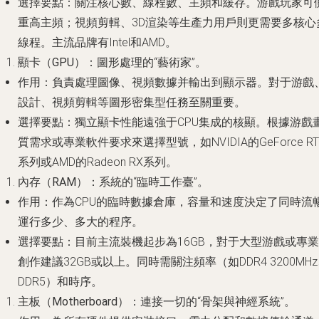
選擇要點
：關注核心數、線程數、主頻和緩存。游戲玩家可
重高主頻；視頻剪輯、3D渲染等生產力用戶則更需要多核心
線程。主流品牌有Intel和AMD。
顯卡（GPU）
：圖形處理的“藝術家”。
作用
：負責處理圖像、視頻數據并輸出到顯示器。對于游戲
設計、視頻剪輯等圖形密集型任務至關重要。
選擇要點
：獨立顯卡性能遠強于CPU集成的核顯。根據游戲
質需求或專業軟件要求來選擇型號，如NVIDIA的GeForce RT
系列或AMD的Radeon RX系列。
內存（RAM）
：系統的“臨時工作臺”。
作用
：作為CPU的臨時數據倉庫，容量和速度決定了同時流
運行多少、多大的程序。
選擇要點
：目前主流裝機起步為16GB，對于大型游戲或專業
創作建議32GB或以上。同時需關注頻率（如DDR4 3200MH
DDR5）和時序。
主板（Motherboard）
：連接一切的“骨架與神經系統”。